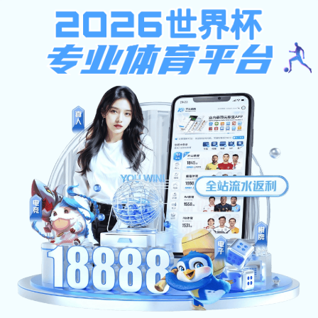
注册入口
leyu乐鱼在线官网
APP与网页
版入口｜畅享全球体育赛事与
数据服务
欢迎访问
leyu乐鱼在线官网
，提供全面覆盖足
球、篮球、电竞等项目的赛事资讯与数据内容，
支持
APP下载
与
网页使用
，每日同步更新千场
比赛，聚焦热门体育内容， 助您轻松获取赛事
动态，掌握比赛节奏。