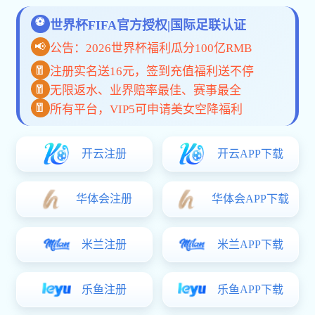
手机App
网页版
波蒂斯谈队友被抓头发事件称无反
应因曾被托尼兄弟驱逐
2026-06-22 13:59
53 次阅读
首页
/
体育资讯
近期，波蒂斯在接受采访时谈及了队友被抓头发事