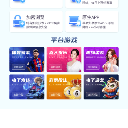
解，该事件发生在一场紧张刺激的比赛中。当时双方
球员因为争抢一个落地球而产生了激烈冲突，其中一
名防守球员抓住了进攻球员的头发，这立即引起了裁
判和其他球员们的不满。
事后，这一行为不仅引起了现场观众的嘘声，也让人
们开始审视比赛中的暴力行为是否应该得到惩罚。虽
然裁判当场做出了相应处理，但这依然无法消除球迷
心中的疑虑，他们开始讨论有关比赛安全的问题。
与此同时，被抓头发这件事情也成为社交媒体上的热
议话题，不少网友纷纷发表意见，有的人认为这是正
常竞技行为，有的人则呼吁要加强对于运动员行为规
范化管理。这场风波无疑给整个赛事带来了不小的话
题效应，也让相关机构意识到了需要改进之处。